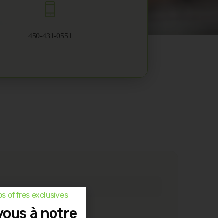
450-431-0551
s offres exclusives
vous à notre