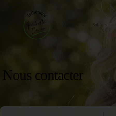
À propos
Soins
Carrières
Soins du visa
Nous contacter
Soins des pied
Massothérapie