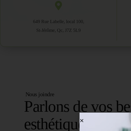
649 Rue Labelle, local 100,
St-Jérôme, Qc, J7Z 5L9
Nous joindre
Parlons de vos be
esthétiques