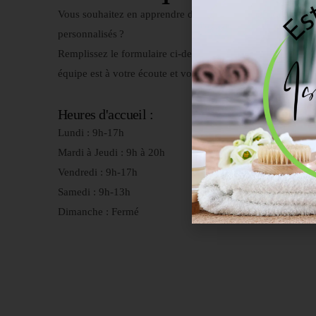
Vous souhaitez en apprendre davantage sur nos soins ou ob
personnalisés ?
Remplissez le formulaire ci-dessous ou contactez-nous par
équipe est à votre écoute et vous répondra dans les plus bre
Heures d'accueil :
Lundi : 9h-17h
Mardi à Jeudi : 9h à 20h
Vendredi : 9h-17h
Samedi : 9h-13h
Dimanche : Fermé