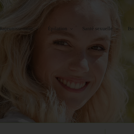
Rajeunissement
Épilation
Santé sexuelle
Bo
ge
Radiofréquence
Électrolyse
Incontinence urinaire
s et des mains
Microneedling RF
Épilation Laser
Dysfonction orgasmique
Photorajeunissement IPL
Épilation à la cire
Dysfonction érectile
Lifting sans chirurgie
Bela MD+
Remodelage Corporel