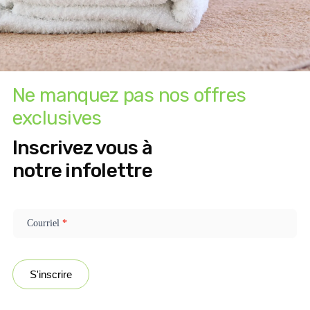
Formulaire
Nom complet
de contact -
page
consultation
Ne manquez pas nos offres
Téléphone
exclusives
Inscrivez vous à
Courriel
notre infolettre
Newsletter
popup -
Soin souhaité :
FR
Courriel
*
S'inscrire
Message